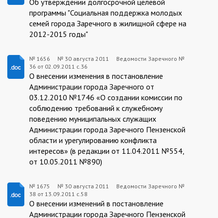
Об утверждении долгосрочной целевой
08-
программы "Социальная поддержка молодых
семей города Заречного в жилищной сфере на
30
2012-2015 годы"
№ 1656
№
30 августа 2011
Ведомости Заречного №
36 от 02.09.2011 с.36
1656:2011-
О внесении изменения в постановление
08-
Администрации города Заречного от
03.12.2010 №1746 «О создании комиссии по
30
соблюдению требований к служебному
поведению муниципальных служащих
Администрации города Заречного Пензенской
области и урегулированию конфликта
интересов» (в редакции от 11.04.2011 №554,
от 10.05.2011 №890)
№ 1675
№
30 августа 2011
Ведомости Заречного №
38 от 13.09.2011 с.58
1675:2011-
О внесении изменений в постановление
08-
Администрации города Заречного Пензенской