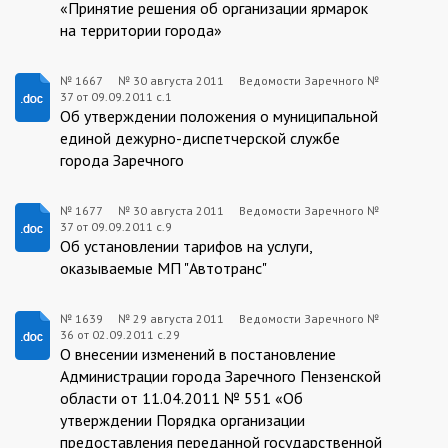
«Принятие решения об организации ярмарок
на территории города»
№ 1667
№
30 августа 2011
Ведомости Заречного №
37 от 09.09.2011 с.1
1667:2011-
Об утверждении положения о муниципальной
08-
единой дежурно-диспетчерской службе
города Заречного
30
№ 1677
№
30 августа 2011
Ведомости Заречного №
37 от 09.09.2011 с.9
1677:2011-
Об установлении тарифов на услуги,
08-
оказываемые МП "Автотранс"
30
№ 1639
№
29 августа 2011
Ведомости Заречного №
36 от 02.09.2011 с.29
1639:2011-
О внесении изменений в постановление
08-
Администрации города Заречного Пензенской
области от 11.04.2011 № 551 «Об
29
утверждении Порядка организации
предоставления переданной государственной