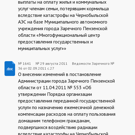
выплаты на оплату жилья и коммунальных
услуг членам семьи, потерявшим кормильца
вследствие катастрофы на Чернобыльской
АЭС на базе Муниципального автономного
учреждения города Заречного Пензенской
области «Многофункциональный центр
предоставления государственных и
муниципальных услуг»»
№ 1641
№
29 августа 2011
Ведомости Заречного №
36 от 02.09.2011 с.27
1641:2011-
О внесении изменений в постановление
08-
Администрации города Заречного Пензенской
области от 11.04.2011 № 553 «Об
29
утверждении Порядка организации
предоставления переданной государственной
услуги по назначению ежемесячной денежной
компенсации расходов на оплату пользования
домашним телефоном гражданам,
подвергшихся воздействию радиации
вследствие катастрофы на Чернобыльской