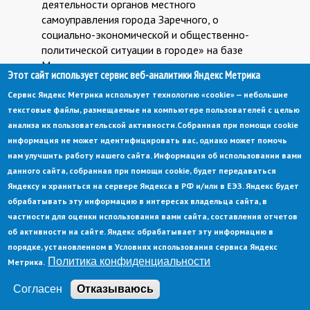
деятельности органов местного
самоуправления города Заречного, о
социально-экономической и общественно-
политической ситуации в городе» на базе
Муниципального автономного учреждения
Этот сайт использует сервис веб-аналитики Яндекс Метрика
города Заречного Пензенской области
«Многофункциональный центр
Сервис Яндекс Метрика использует технологию «cookie» — небольшие
предоставления государственных и
текстовые файлы, размещаемые на компьютере пользователей с целью
муниципальных услуг»
анализа их пользовательской активности.
Собранная при помощи cookie
информация не может идентифицировать вас, однако может помочь
нам улучшить работу нашего сайта. Информация об использовании вами
№ 1477
№
05 августа 2011
Ведомости Заречного №
данного сайта, собранная при помощи cookie, будет передаваться
33 от 12.08.2011 с.48
1477:2011-
О внесении изменений в постановление
Яндексу и храниться на сервере Яндекса в РФ и/или в ЕЭЗ. Яндекс будет
08-
Администрации г.Заречного Пензенской
обрабатывать эту информацию в интересах владельца сайта, в
области от 19.05.2011 № 959 «Об
частности для оценки использования вами сайта, составления отчетов
05
утверждении Порядка содействия в
об активности на сайте. Яндекс обрабатывает эту информацию в
предоставлении на базе муниципального
порядке, установленном в Условиях использования сервиса Яндекс
автономного учреждения г.Заречного
Политика конфиденциальности
Метрика.
«Многофункциональный центр
Согласен
Отказываюсь
предоставления государственных и
муниципальных услуг» Администрацией