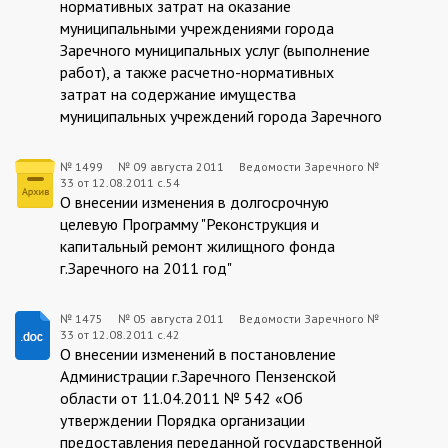
нормативных затрат на оказание
11
муниципальными учреждениями города
Заречного муниципальных услуг (выполнение
работ), а также расчетно-нормативных
затрат на содержание имущества
муниципальных учреждений города Заречного
№ 1499
№
09 августа 2011
Ведомости Заречного №
33 от 12.08.2011 с.54
1499:2011-
О внесении изменения в долгосрочную
08-
целевую Программу "Реконструкция и
капитальный ремонт жилищного фонда
09
г.Заречного на 2011 год"
№ 1475
№
05 августа 2011
Ведомости Заречного №
33 от 12.08.2011 с.42
1475:2011-
О внесении изменений в постановление
08-
Администрации г.Заречного Пензенской
области от 11.04.2011 № 542 «Об
05
утверждении Порядка организации
предоставления переданной государственной