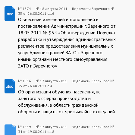
№ 1574
№
18 августа 2011
Ведомости Заречного №
35 от 26.08.2011 с.16
1574:2011-
О внесении изменений и дополнений в
08-
постановление Администрации г. Заречного от
18.05.2011 № 954 «Об утверждении Порядка
18
разработки и утверждения административных
регламентов предоставления муниципальных
услуг Администрацией ЗАТО г. Заречного,
иными органами местного самоуправления
ЗАТО г. Заречного»
№ 1556
№
17 августа 2011
Ведомости Заречного №
35 от 26.08.2011 с.4
1556:2011-
Об организации обучения населения, не
08-
занятого в сферах производства и
обслуживания, в области гражданской
17
обороны и защиты от чрезвычайных ситуаций
№ 1559
№
17 августа 2011
Ведомости Заречного №
34 от 19.08.2011 с.18
1559:2011-