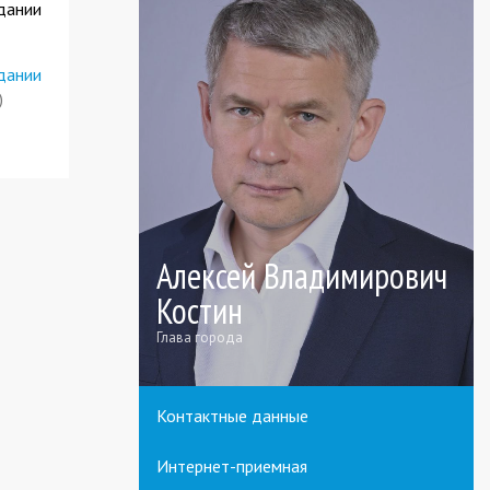
дании
дании
)
Алексей Владимирович
Костин
Глава города
Контактные данные
Интернет-приемная