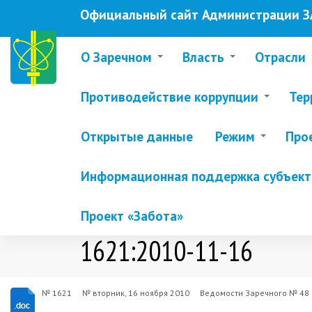
Перейти
Официальный сайт Администрации ЗА
к
основному
содержанию
О Заречном
Власть
Отрасли
Противодействие коррупции
Тер
Открытые данные
Режим
Про
Информационная поддержка субъекто
Проект «Забота»
1621:2010-11-16
№ 1621
№
вторник, 16 ноября 2010
Ведомости Заречного № 48 о