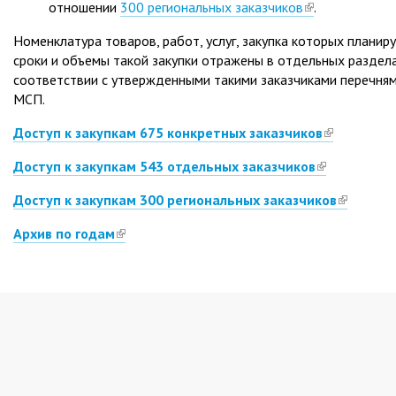
отношении
300 региональных заказчиков
(link
.
is
Номенклатура товаров, работ, услуг, закупка которых планир
external)
сроки и объемы такой закупки отражены в отдельных разделах
соответствии с утвержденными такими заказчиками перечнями 
МСП.
Доступ к закупкам 675 конкретных заказчиков
(link
is
Доступ к закупкам 543 отдельных заказчиков
(link
external)
is
Доступ к закупкам 300 региональных заказчиков
(link
external)
is
Архив по годам
(link
external)
is
external)