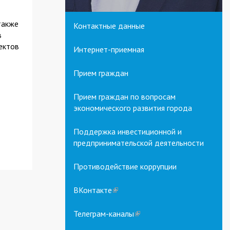
также
Контактные данные
в
ектов
Интернет-приемная
Прием граждан
Прием граждан по вопросам
экономического развития города
Поддержка инвестиционной и
предпринимательской деятельности
Противодействие коррупции
ВКонтакте
(link
is
external)
Телеграм-каналы
(link
is