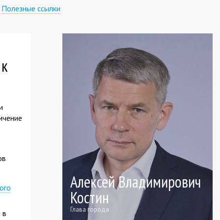
Полезные ссылки
 к
и
ичение
ов
Алексей Владимирович
ого
Костин
Глава города
 в