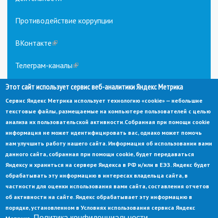
Противодействие коррупции
ВКонтакте
(link
is
external)
Телеграм-каналы
(link
is
Этот сайт использует сервис веб-аналитики Яндекс Метрика
external)
Сервис Яндекс Метрика использует технологию «cookie» — небольшие
текстовые файлы, размещаемые на компьютере пользователей с целью
анализа их пользовательской активности.
Собранная при помощи cookie
информация не может идентифицировать вас, однако может помочь
нам улучшить работу нашего сайта. Информация об использовании вами
данного сайта, собранная при помощи cookie, будет передаваться
© Администрация города Заречный
Яндексу и храниться на сервере Яндекса в РФ и/или в ЕЭЗ. Яндекс будет
Электронная почта:
adm@zarechny.zato.ru
(link
обрабатывать эту информацию в интересах владельца сайта, в
sends
Пензенская обл, г. Заречный, пр-кт. 30-летия Победы, д. 27, 442960
частности для оценки использования вами сайта, составления отчетов
e-
mail)
об активности на сайте. Яндекс обрабатывает эту информацию в
При публикации материалов сайта ссылка на источник обязательна.
порядке, установленном в Условиях использования сервиса Яндекс
Политика конфиденциальности