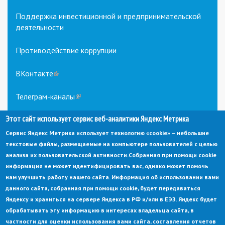
Поддержка инвестиционной и предпринимательской
деятельности
Противодействие коррупции
ВКонтакте
(link
is
external)
Телеграм-каналы
(link
is
Этот сайт использует сервис веб-аналитики Яндекс Метрика
external)
Сервис Яндекс Метрика использует технологию «cookie» — небольшие
текстовые файлы, размещаемые на компьютере пользователей с целью
анализа их пользовательской активности.
Собранная при помощи cookie
информация не может идентифицировать вас, однако может помочь
нам улучшить работу нашего сайта. Информация об использовании вами
данного сайта, собранная при помощи cookie, будет передаваться
© Администрация города Заречный
Яндексу и храниться на сервере Яндекса в РФ и/или в ЕЭЗ. Яндекс будет
Электронная почта:
adm@zarechny.zato.ru
(link
обрабатывать эту информацию в интересах владельца сайта, в
sends
Пензенская обл, г. Заречный, пр-кт. 30-летия Победы, д. 27, 442960
частности для оценки использования вами сайта, составления отчетов
e-