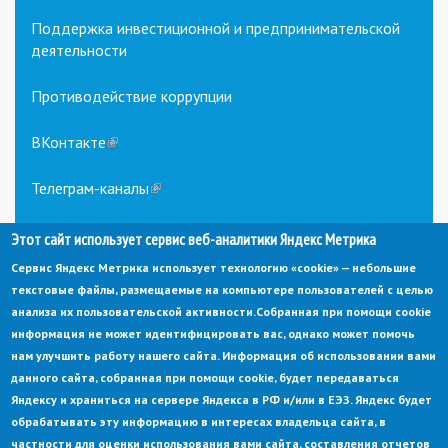
Поддержка инвестиционной и предпринимательской
деятельности
Противодействие коррупции
ВКонтакте
(link
is
external)
Телеграм-каналы
(link
is
external)
Этот сайт использует сервис веб-аналитики Яндекс Метрика
Сервис Яндекс Метрика использует технологию «cookie» — небольшие
текстовые файлы, размещаемые на компьютере пользователей с целью
анализа их пользовательской активности.
Собранная при помощи cookie
информация не может идентифицировать вас, однако может помочь
нам улучшить работу нашего сайта. Информация об использовании вами
данного сайта, собранная при помощи cookie, будет передаваться
© Администрация города Заречный
Яндексу и храниться на сервере Яндекса в РФ и/или в ЕЭЗ. Яндекс будет
Электронная почта:
adm@zarechny.zato.ru
(link
sends
обрабатывать эту информацию в интересах владельца сайта, в
Пензенская обл, г. Заречный, пр-кт. 30-летия Победы, д. 27, 442960
e-
частности для оценки использования вами сайта, составления отчетов