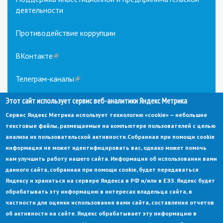
деятельности
Противодействие коррупции
ВКонтакте
(link
is
external)
Телеграм-каналы
(link
is
Этот сайт использует сервис веб-аналитики Яндекс Метрика
external)
Сервис Яндекс Метрика использует технологию «cookie» — небольшие
текстовые файлы, размещаемые на компьютере пользователей с целью
анализа их пользовательской активности.
Собранная при помощи cookie
информация не может идентифицировать вас, однако может помочь
нам улучшить работу нашего сайта. Информация об использовании вами
данного сайта, собранная при помощи cookie, будет передаваться
© Администрация города Заречный
Яндексу и храниться на сервере Яндекса в РФ и/или в ЕЭЗ. Яндекс будет
Электронная почта:
adm@zarechny.zato.ru
(link
обрабатывать эту информацию в интересах владельца сайта, в
sends
Пензенская обл, г. Заречный, пр-кт. 30-летия Победы, д. 27, 442960
частности для оценки использования вами сайта, составления отчетов
e-
mail)
об активности на сайте. Яндекс обрабатывает эту информацию в
При публикации материалов сайта ссылка на источник обязательна.