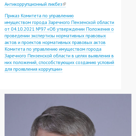
Антикоррупционный ликбез
(link
is
Приказ Комитета по управлению
external)
имуществом города Заречного Пензенской области
от 04.10.2021 №97 «Об утверждении Положения о
проведении экспертизы нормативных правовых
актов и проектов нормативных правовых актов
Комитета по управлению имуществом города
Заречного Пензенской области в целях выявления в
них положений, способствующих созданию условий
для проявления коррупции»