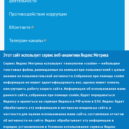
деятельности
Противодействие коррупции
ВКонтакте
(link
is
external)
Телеграм-каналы
(link
is
external)
Этот сайт использует сервис веб-аналитики Яндекс Метрика
Сервис Яндекс Метрика использует технологию «cookie» — небольшие
текстовые файлы, размещаемые на компьютере пользователей с целью
анализа их пользовательской активности.
Собранная при помощи cookie
информация не может идентифицировать вас, однако может помочь
нам улучшить работу нашего сайта. Информация об использовании вами
данного сайта, собранная при помощи cookie, будет передаваться
© Администрация города Заречный
Яндексу и храниться на сервере Яндекса в РФ и/или в ЕЭЗ. Яндекс будет
Электронная почта:
adm@zarechny.zato.ru
(link
sends
обрабатывать эту информацию в интересах владельца сайта, в
Пензенская обл, г. Заречный, пр-кт. 30-летия Победы, д. 27, 442960
e-
частности для оценки использования вами сайта, составления отчетов
mail)
При публикации материалов сайта ссылка на источник обязательна.
об активности на сайте. Яндекс обрабатывает эту информацию в
порядке, установленном в Условиях использования сервиса Яндекс