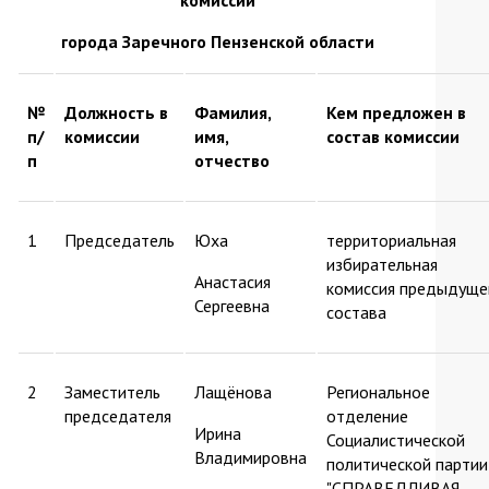
mail)
города Заречного Пензенской области
№
Должность в
Фамилия,
Кем предложен в
п/
комиссии
имя,
состав комиссии
п
отчество
1
Председатель
Юха
территориальная
избирательная
Анастасия
комиссия предыдуще
Сергеевна
состава
2
Заместитель
Лащёнова
Региональное
председателя
отделение
Ирина
Социалистической
Владимировна
политической партии
"СПРАВЕДЛИВАЯ