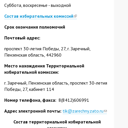
Суббота, воскресенье - выходной
Состав избирательных комиссий
(link
is
Срок окончания полномочий
external)
Почтовый адрес:
проспект 30-летия Победы, 27, г. Заречный,
Пензенская область, 442960
Место нахождения Территориальной
избирательной комиссии:
г. Заречный, Пензенская область, проспект 30-летия
Победы, 27, кабинет 114
Номер телефона, факса:
8(8412)606991
Адрес электронной почты:
tik@zarechny.zato.ru
(link
sends
Состав территориальной избирательной
e-
комиссии