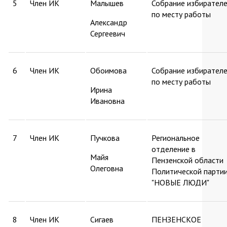
5
Член ИК
Малышев
Собрание избирател
по месту работы
Александр
Сергеевич
6
Член ИК
Обоимова
Собрание избирател
по месту работы
Ирина
Ивановна
7
Член ИК
Пучкова
Региональное
отделение в
Майя
Пензенской области
Олеговна
Политической парти
"НОВЫЕ ЛЮДИ"
8
Член ИК
Сигаев
ПЕНЗЕНСКОЕ