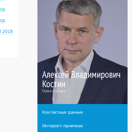
год
год
2.2018
Алексей Владимирович
Костин
Глава города
Контактные данные
Интернет-приемная