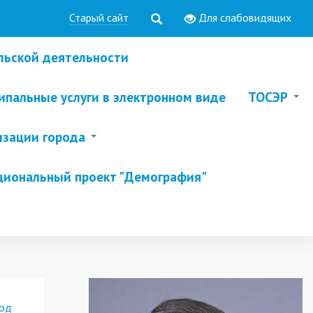
Старый сайт
Для слабовидящих
льской деятельности
пальные услуги в электронном виде
ТОСЭР
изации города
циональный проект "Демография"
год