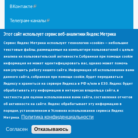
ВКонтакте
(link
is
external)
Телеграм-каналы
(link
is
Этот сайт использует сервис веб-аналитики Яндекс Метрика
external)
Сервис Яндекс Метрика использует технологию «cookie» — небольшие
текстовые файлы, размещаемые на компьютере пользователей с целью
анализа их пользовательской активности.
Собранная при помощи cookie
информация не может идентифицировать вас, однако может помочь
нам улучшить работу нашего сайта. Информация об использовании вами
данного сайта, собранная при помощи cookie, будет передаваться
© Администрация города Заречный
Яндексу и храниться на сервере Яндекса в РФ и/или в ЕЭЗ. Яндекс будет
Электронная почта:
adm@zarechny.zato.ru
(link
обрабатывать эту информацию в интересах владельца сайта, в
sends
Пензенская обл, г. Заречный, пр-кт. 30-летия Победы, д. 27, 442960
частности для оценки использования вами сайта, составления отчетов
e-
mail)
об активности на сайте. Яндекс обрабатывает эту информацию в
При публикации материалов сайта ссылка на источник обязательна.
порядке, установленном в Условиях использования сервиса Яндекс
Политика конфиденциальности
Метрика.
Политика конфиденциальности
Ссылка на старый сайт
Согласен
Отказываюсь