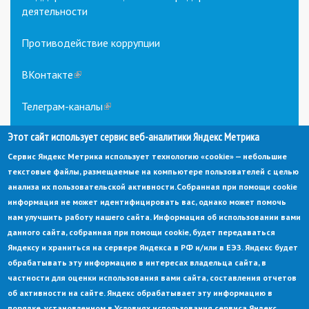
деятельности
Противодействие коррупции
ВКонтакте
(link
is
external)
Телеграм-каналы
(link
is
Этот сайт использует сервис веб-аналитики Яндекс Метрика
external)
Сервис Яндекс Метрика использует технологию «cookie» — небольшие
текстовые файлы, размещаемые на компьютере пользователей с целью
анализа их пользовательской активности.
Собранная при помощи cookie
информация не может идентифицировать вас, однако может помочь
нам улучшить работу нашего сайта. Информация об использовании вами
данного сайта, собранная при помощи cookie, будет передаваться
© Администрация города Заречный
Яндексу и храниться на сервере Яндекса в РФ и/или в ЕЭЗ. Яндекс будет
Электронная почта:
adm@zarechny.zato.ru
(link
обрабатывать эту информацию в интересах владельца сайта, в
sends
Пензенская обл, г. Заречный, пр-кт. 30-летия Победы, д. 27, 442960
частности для оценки использования вами сайта, составления отчетов
e-
mail)
об активности на сайте. Яндекс обрабатывает эту информацию в
При публикации материалов сайта ссылка на источник обязательна.
порядке, установленном в Условиях использования сервиса Яндекс