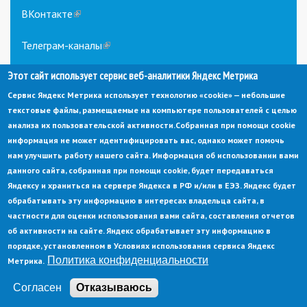
ВКонтакте
(link
is
external)
Телеграм-каналы
(link
is
Этот сайт использует сервис веб-аналитики Яндекс Метрика
external)
Сервис Яндекс Метрика использует технологию «cookie» — небольшие
текстовые файлы, размещаемые на компьютере пользователей с целью
анализа их пользовательской активности.
Собранная при помощи cookie
информация не может идентифицировать вас, однако может помочь
нам улучшить работу нашего сайта. Информация об использовании вами
данного сайта, собранная при помощи cookie, будет передаваться
© Администрация города Заречный
Яндексу и храниться на сервере Яндекса в РФ и/или в ЕЭЗ. Яндекс будет
Электронная почта:
adm@zarechny.zato.ru
(link
обрабатывать эту информацию в интересах владельца сайта, в
sends
Пензенская обл, г. Заречный, пр-кт. 30-летия Победы, д. 27, 442960
частности для оценки использования вами сайта, составления отчетов
e-
mail)
об активности на сайте. Яндекс обрабатывает эту информацию в
При публикации материалов сайта ссылка на источник обязательна.
порядке, установленном в Условиях использования сервиса Яндекс
Политика конфиденциальности
Метрика.
Политика конфиденциальности
Ссылка на старый сайт
Согласен
Отказываюсь