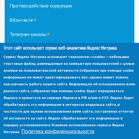
Противодействие коррупции
ВКонтакте
(link
is
external)
Телеграм-каналы
(link
is
Этот сайт использует сервис веб-аналитики Яндекс Метрика
external)
Сервис Яндекс Метрика использует технологию «cookie» — небольшие
текстовые файлы, размещаемые на компьютере пользователей с целью
анализа их пользовательской активности.
Собранная при помощи cookie
информация не может идентифицировать вас, однако может помочь
нам улучшить работу нашего сайта. Информация об использовании вами
данного сайта, собранная при помощи cookie, будет передаваться
© Администрация города Заречный
Яндексу и храниться на сервере Яндекса в РФ и/или в ЕЭЗ. Яндекс будет
Электронная почта:
adm@zarechny.zato.ru
(link
обрабатывать эту информацию в интересах владельца сайта, в
sends
Пензенская обл, г. Заречный, пр-кт. 30-летия Победы, д. 27, 442960
частности для оценки использования вами сайта, составления отчетов
e-
mail)
об активности на сайте. Яндекс обрабатывает эту информацию в
При публикации материалов сайта ссылка на источник обязательна.
порядке, установленном в Условиях использования сервиса Яндекс
Политика конфиденциальности
Метрика.
Политика конфиденциальности
Ссылка на старый сайт