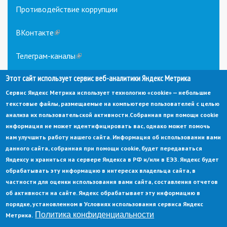
Противодействие коррупции
ВКонтакте
(link
is
external)
Телеграм-каналы
(link
is
Этот сайт использует сервис веб-аналитики Яндекс Метрика
external)
Сервис Яндекс Метрика использует технологию «cookie» — небольшие
текстовые файлы, размещаемые на компьютере пользователей с целью
анализа их пользовательской активности.
Собранная при помощи cookie
информация не может идентифицировать вас, однако может помочь
нам улучшить работу нашего сайта. Информация об использовании вами
данного сайта, собранная при помощи cookie, будет передаваться
© Администрация города Заречный
Яндексу и храниться на сервере Яндекса в РФ и/или в ЕЭЗ. Яндекс будет
Электронная почта:
adm@zarechny.zato.ru
(link
обрабатывать эту информацию в интересах владельца сайта, в
sends
Пензенская обл, г. Заречный, пр-кт. 30-летия Победы, д. 27, 442960
частности для оценки использования вами сайта, составления отчетов
e-
mail)
об активности на сайте. Яндекс обрабатывает эту информацию в
При публикации материалов сайта ссылка на источник обязательна.
порядке, установленном в Условиях использования сервиса Яндекс
Политика конфиденциальности
Метрика.
Политика конфиденциальности
Ссылка на старый сайт