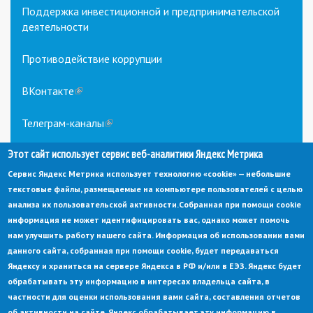
Поддержка инвестиционной и предпринимательской
деятельности
Противодействие коррупции
ВКонтакте
(link
is
external)
Телеграм-каналы
(link
is
Этот сайт использует сервис веб-аналитики Яндекс Метрика
external)
Сервис Яндекс Метрика использует технологию «cookie» — небольшие
текстовые файлы, размещаемые на компьютере пользователей с целью
анализа их пользовательской активности.
Собранная при помощи cookie
информация не может идентифицировать вас, однако может помочь
нам улучшить работу нашего сайта. Информация об использовании вами
данного сайта, собранная при помощи cookie, будет передаваться
© Администрация города Заречный
Яндексу и храниться на сервере Яндекса в РФ и/или в ЕЭЗ. Яндекс будет
Электронная почта:
adm@zarechny.zato.ru
(link
обрабатывать эту информацию в интересах владельца сайта, в
sends
Пензенская обл, г. Заречный, пр-кт. 30-летия Победы, д. 27, 442960
частности для оценки использования вами сайта, составления отчетов
e-
mail)
об активности на сайте. Яндекс обрабатывает эту информацию в