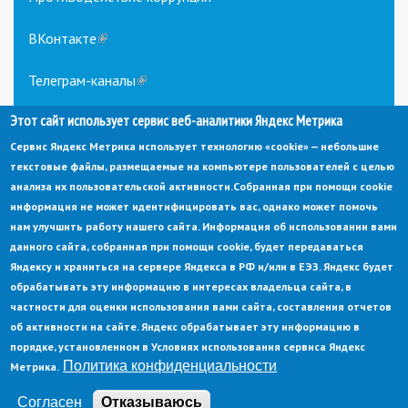
ВКонтакте
(link
is
external)
Телеграм-каналы
(link
is
Этот сайт использует сервис веб-аналитики Яндекс Метрика
external)
Сервис Яндекс Метрика использует технологию «cookie» — небольшие
текстовые файлы, размещаемые на компьютере пользователей с целью
анализа их пользовательской активности.
Собранная при помощи cookie
информация не может идентифицировать вас, однако может помочь
нам улучшить работу нашего сайта. Информация об использовании вами
данного сайта, собранная при помощи cookie, будет передаваться
© Администрация города Заречный
Яндексу и храниться на сервере Яндекса в РФ и/или в ЕЭЗ. Яндекс будет
Электронная почта:
adm@zarechny.zato.ru
(link
обрабатывать эту информацию в интересах владельца сайта, в
sends
Пензенская обл, г. Заречный, пр-кт. 30-летия Победы, д. 27, 442960
частности для оценки использования вами сайта, составления отчетов
e-
mail)
об активности на сайте. Яндекс обрабатывает эту информацию в
При публикации материалов сайта ссылка на источник обязательна.
порядке, установленном в Условиях использования сервиса Яндекс
Политика конфиденциальности
Метрика.
Политика конфиденциальности
Ссылка на старый сайт
Согласен
Отказываюсь