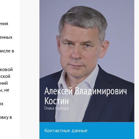
ения
шенных
числе в
тковой
еской
ений
Алексей Владимирович
, не
Костин
ых
Глава города
овку в
Контактные данные