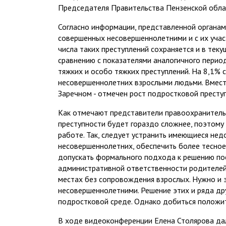
Председателя Правительства Пензенской обла
Согласно информации, представленной органами
совершенных несовершеннолетними и с их участ
числа таких преступлений сохраняется и в теку
сравнению с показателями аналогичного перио
тяжких и особо тяжких преступлений. На 8,1%
несовершеннолетних взрослыми людьми. Вместе 
Заречном - отмечен рост подростковой престу
Как отмечают представители правоохранительн
преступности будет гораздо сложнее, поэтому
работе. Так, следует устранить имеющиеся не
несовершеннолетних, обеспечить более тесное
допускать формального подхода к решению пос
административной ответственности родителей,
местах без сопровождения взрослых. Нужно и 
несовершеннолетними. Решение этих и ряда др
подростковой среде. Однако добиться положи
В ходе видеоконференции Елена Столярова дал