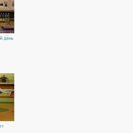
й день
ет