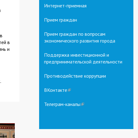
Интернет-приемная
я
Прием граждан
Прием граждан по вопросам
ов
экономического развития города
тей в
знь и
Поддержка инвестиционной и
предпринимательской деятельности
Противодействие коррупции
.
ВКонтакте
(link
is
external)
Телеграм-каналы
(link
is
external)