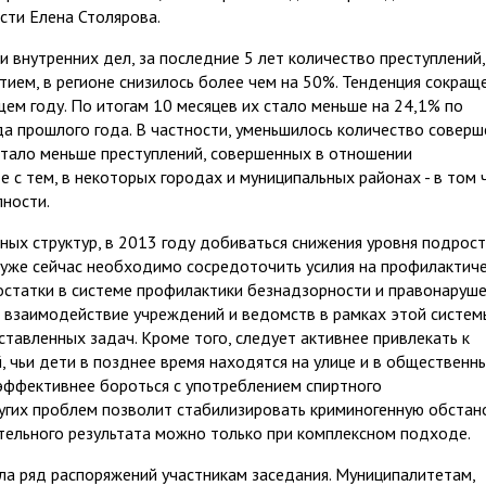
сти Елена Столярова.
 внутренних дел, за последние 5 лет количество преступлений,
ием, в регионе снизилось более чем на 50%. Тенденция сокращ
щем году. По итогам 10 месяцев их стало меньше на 24,1% по
да прошлого года. В частности, уменьшилось количество совер
 стало меньше преступлений, совершенных в отношении
с тем, в некоторых городах и муниципальных районах - в том 
пности.
ых структур, в 2013 году добиваться снижения уровня подрос
 уже сейчас необходимо сосредоточить усилия на профилактич
достатки в системе профилактики безнадзорности и правонаруш
 взаимодействие учреждений и ведомств в рамках этой системы
тавленных задач. Кроме того, следует активнее привлекать к
 чьи дети в позднее время находятся на улице и в общественн
эффективнее бороться с употреблением спиртного
угих проблем позволит стабилизировать криминогенную обстан
тельного результата можно только при комплексном подходе.
а ряд распоряжений участникам заседания. Муниципалитетам,