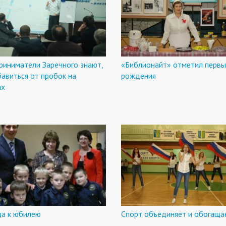
риниматели Заречного знают,
«Библионайт» отметил первы
бавиться от пробок на
рождения
ах
да к юбилею
Спорт объединяет и обогаща