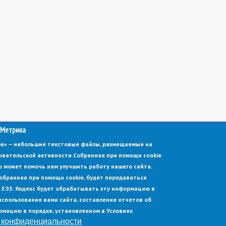
 Метрика
kie» — небольшие текстовые файлы, размещаемые на
овательской активности.
Собранная при помощи cookie
 может помочь нам улучшить работу нашего сайта.
обранная при помощи cookie, будет передаваться
 в ЕЭЗ. Яндекс будет обрабатывать эту информацию в
использования вами сайта, составления отчетов об
рмацию в порядке, установленном в Условиях
 конфиденциальности