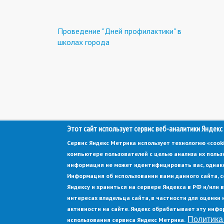
Проведение "Дней профилактики" в
школах города
Этот сайт использует сервис веб-аналитики Яндекс
© Администрация города Заречный
Электронная почта:
adm@zarechny.zato.ru
(link
Сервис Яндекс Метрика использует технологию «coo
sends
компьютере пользователей с целью анализа их польз
Пензенская обл, г. Заречный, пр-кт. 30-летия Победы, д. 27, 442960
e-
информация не может идентифицировать вас, однако
mail)
При публикации материалов сайта ссылка на источник обязательна.
Информация об использовании вами данного сайта, с
Яндексу и храниться на сервере Яндекса в РФ и/или
Политика конфиденциальности
Ссылка на старый сайт
интересах владельца сайта, в частности для оценки 
активности на сайте. Яндекс обрабатывает эту инфо
Политика
использования сервиса Яндекс Метрика.