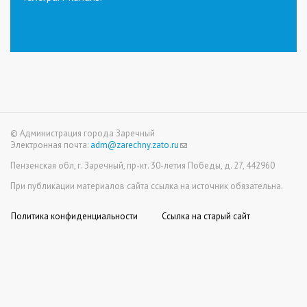
is
external)
© Администрация города Заречный
Электронная почта:
adm@zarechny.zato.ru
(link
sends
Пензенская обл, г. Заречный, пр-кт. 30-летия Победы, д. 27, 442960
e-
mail)
При публикации материалов сайта ссылка на источник обязательна.
Политика конфиденциальности
Ссылка на старый сайт