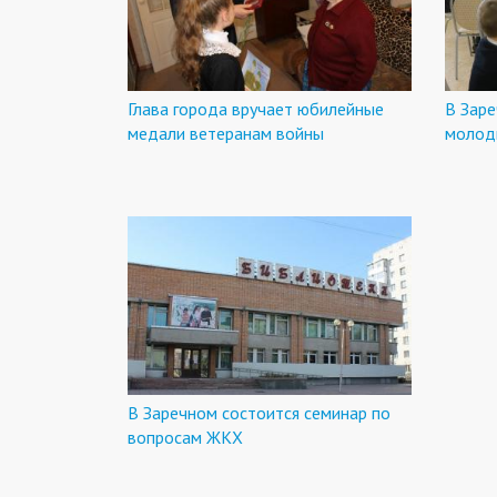
Глава города вручает юбилейные
В Заре
медали ветеранам войны
молод
В Заречном состоится семинар по
вопросам ЖКХ