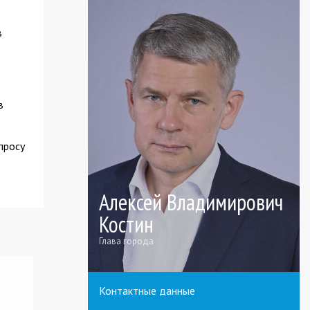
в
в
просу
Алексей Владимирович
Костин
Глава города
Контактные данные