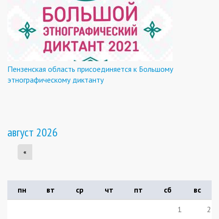
Пензенская область присоединяется к Большому
этнографическому диктанту
август 2026
«
пн
вт
ср
чт
пт
сб
вс
1
2