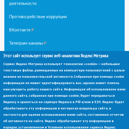
деятельности
Противодействие коррупции
ВКонтакте
(link
is
external)
Телеграм-каналы
(link
is
external)
Этот сайт использует сервис веб-аналитики Яндекс Метрика
Сервис Яндекс Метрика использует технологию «cookie» — небольшие
текстовые файлы, размещаемые на компьютере пользователей с целью
анализа их пользовательской активности.
Собранная при помощи cookie
информация не может идентифицировать вас, однако может помочь
нам улучшить работу нашего сайта. Информация об использовании вами
данного сайта, собранная при помощи cookie, будет передаваться
© Администрация города Заречный
Яндексу и храниться на сервере Яндекса в РФ и/или в ЕЭЗ. Яндекс будет
Электронная почта:
adm@zarechny.zato.ru
(link
обрабатывать эту информацию в интересах владельца сайта, в
sends
Пензенская обл, г. Заречный, пр-кт. 30-летия Победы, д. 27, 442960
частности для оценки использования вами сайта, составления отчетов
e-
mail)
об активности на сайте. Яндекс обрабатывает эту информацию в
При публикации материалов сайта ссылка на источник обязательна.
порядке, установленном в Условиях использования сервиса Яндекс