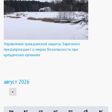
Управление гражданской защиты Заречного
предупреждает о мерах безопасности при
крещенских купаниях
август 2026
«
пн
вт
ср
чт
пт
сб
вс