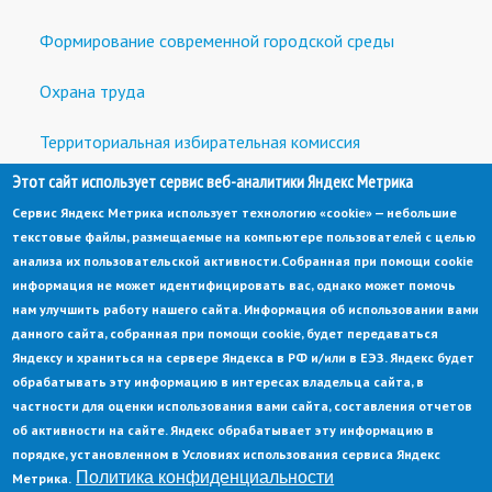
Формирование современной городской среды
Охрана труда
Территориальная избирательная комиссия
Этот сайт использует сервис веб-аналитики Яндекс Метрика
Встречи с предпринимателями и инвесторами
Сервис Яндекс Метрика использует технологию «cookie» — небольшие
текстовые файлы, размещаемые на компьютере пользователей с целью
анализа их пользовательской активности.
Собранная при помощи cookie
информация не может идентифицировать вас, однако может помочь
нам улучшить работу нашего сайта. Информация об использовании вами
данного сайта, собранная при помощи cookie, будет передаваться
© Администрация города Заречный
Яндексу и храниться на сервере Яндекса в РФ и/или в ЕЭЗ. Яндекс будет
Электронная почта:
adm@zarechny.zato.ru
(link
обрабатывать эту информацию в интересах владельца сайта, в
sends
Пензенская обл, г. Заречный, пр-кт. 30-летия Победы, д. 27, 442960
частности для оценки использования вами сайта, составления отчетов
e-
mail)
об активности на сайте. Яндекс обрабатывает эту информацию в
При публикации материалов сайта ссылка на источник обязательна.
порядке, установленном в Условиях использования сервиса Яндекс
Политика конфиденциальности
Метрика.
Политика конфиденциальности
Ссылка на старый сайт