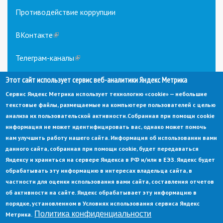
Противодействие коррупции
ВКонтакте
(link
is
external)
Телеграм-каналы
(link
is
Этот сайт использует сервис веб-аналитики Яндекс Метрика
external)
Сервис Яндекс Метрика использует технологию «cookie» — небольшие
текстовые файлы, размещаемые на компьютере пользователей с целью
анализа их пользовательской активности.
Собранная при помощи cookie
информация не может идентифицировать вас, однако может помочь
нам улучшить работу нашего сайта. Информация об использовании вами
данного сайта, собранная при помощи cookie, будет передаваться
© Администрация города Заречный
Яндексу и храниться на сервере Яндекса в РФ и/или в ЕЭЗ. Яндекс будет
Электронная почта:
adm@zarechny.zato.ru
(link
обрабатывать эту информацию в интересах владельца сайта, в
sends
Пензенская обл, г. Заречный, пр-кт. 30-летия Победы, д. 27, 442960
частности для оценки использования вами сайта, составления отчетов
e-
mail)
об активности на сайте. Яндекс обрабатывает эту информацию в
При публикации материалов сайта ссылка на источник обязательна.
порядке, установленном в Условиях использования сервиса Яндекс
Политика конфиденциальности
Метрика.
Политика конфиденциальности
Ссылка на старый сайт