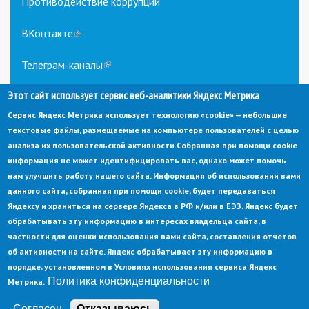
Противодействие коррупции
ВКонтакте
(link
is
external)
Телеграм-каналы
(link
is
Этот сайт использует сервис веб-аналитики Яндекс Метрика
external)
Сервис Яндекс Метрика использует технологию «cookie» — небольшие
текстовые файлы, размещаемые на компьютере пользователей с целью
анализа их пользовательской активности.
Собранная при помощи cookie
информация не может идентифицировать вас, однако может помочь
нам улучшить работу нашего сайта. Информация об использовании вами
данного сайта, собранная при помощи cookie, будет передаваться
© Администрация города Заречный
Яндексу и храниться на сервере Яндекса в РФ и/или в ЕЭЗ. Яндекс будет
Электронная почта:
adm@zarechny.zato.ru
(link
обрабатывать эту информацию в интересах владельца сайта, в
sends
Пензенская обл, г. Заречный, пр-кт. 30-летия Победы, д. 27, 442960
частности для оценки использования вами сайта, составления отчетов
e-
mail)
об активности на сайте. Яндекс обрабатывает эту информацию в
При публикации материалов сайта ссылка на источник обязательна.
порядке, установленном в Условиях использования сервиса Яндекс
Политика конфиденциальности
Метрика.
Политика конфиденциальности
Ссылка на старый сайт
Согласен
Отказываюсь