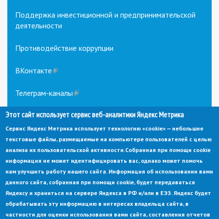
Поддержка инвестиционной и предпринимательской
деятельности
Противодействие коррупции
ВКонтакте
(link
is
external)
Телеграм-каналы
(link
is
Этот сайт использует сервис веб-аналитики Яндекс Метрика
external)
Сервис Яндекс Метрика использует технологию «cookie» — небольшие
текстовые файлы, размещаемые на компьютере пользователей с целью
анализа их пользовательской активности.
Собранная при помощи cookie
информация не может идентифицировать вас, однако может помочь
нам улучшить работу нашего сайта. Информация об использовании вами
данного сайта, собранная при помощи cookie, будет передаваться
© Администрация города Заречный
Яндексу и храниться на сервере Яндекса в РФ и/или в ЕЭЗ. Яндекс будет
Электронная почта:
adm@zarechny.zato.ru
(link
обрабатывать эту информацию в интересах владельца сайта, в
sends
Пензенская обл, г. Заречный, пр-кт. 30-летия Победы, д. 27, 442960
частности для оценки использования вами сайта, составления отчетов
e-