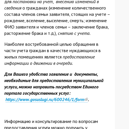
для
постановки на учет
,
внесению изменений в
сведения
о гражданах (изменение количественного
состава членов семьи заявителя, стоящих на учете –
рождение, вселение, выселение, смерть; изменение
ФИО заявителя и членов семьи – заключение брака,
расторжение брака и т.д.),
снятию с учета.
Наиболее востребованной целью обращения в
части учета граждан в качестве нуждающихся в
жилых помещениях является
предоставление
информации о движении в очереди.
Для Вашего удобства заявление и документы,
необходимые для предоставления муниципальной
услуги, можно направить посредством Единого
портала государственных услуг:
https://www.gosuslugi.ru/600246/1/form
(link
.
is
external)
Информацию и консультирование по вопросам
предоставления услуги можно получить у