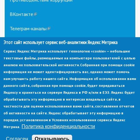
ВКонтакте
(link
is
external)
Телеграм-каналы
(link
is
external)
Этот сайт использует сервис веб-аналитики Яндекс Метрика
Сервис Яндекс Метрика использует технологию «cookie» — небольшие
текстовые файлы, размещаемые на компьютере пользователей с целью
анализа их пользовательской активности.
Собранная при помощи cookie
информация не может идентифицировать вас, однако может помочь
нам улучшить работу нашего сайта. Информация об использовании вами
данного сайта, собранная при помощи cookie, будет передаваться
© Администрация города Заречный
Яндексу и храниться на сервере Яндекса в РФ и/или в ЕЭЗ. Яндекс будет
Электронная почта:
adm@zarechny.zato.ru
(link
обрабатывать эту информацию в интересах владельца сайта, в
sends
Пензенская обл, г. Заречный, пр-кт. 30-летия Победы, д. 27, 442960
частности для оценки использования вами сайта, составления отчетов
e-
mail)
об активности на сайте. Яндекс обрабатывает эту информацию в
При публикации материалов сайта ссылка на источник обязательна.
порядке, установленном в Условиях использования сервиса Яндекс
Политика конфиденциальности
Метрика.
Политика конфиденциальности
Ссылка на старый сайт
Согласен
Отказываюсь