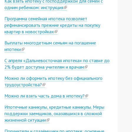
Как взять ипотеку с господдержкой для семей с
external)
одним ребенком: инструкция
(link
is
Программа семейная ипотека позволяет
external)
рефинансировать прежние кредиты на покупку
квартир в новостройках
(link
is
Выплаты многодетным семьям на погашение
external)
ипотеки
(link
is
С апреля «Дальневосточная ипотека» по ставке до
external)
2% будет доступна учителям и врачам
(link
is
Можно ли оформить ипотеку без официального
external)
трудоустройства?
(link
is
Можно ли взять часть дома в ипотеку?
(link
external)
is
Ипотечные каникулы, кредитные каникулы. Меры
external)
поддержки заемщиков, оказавшихся в сложной
жизненной ситуации
(link
is
Поручители и созаёмщики по ипотеке: основные